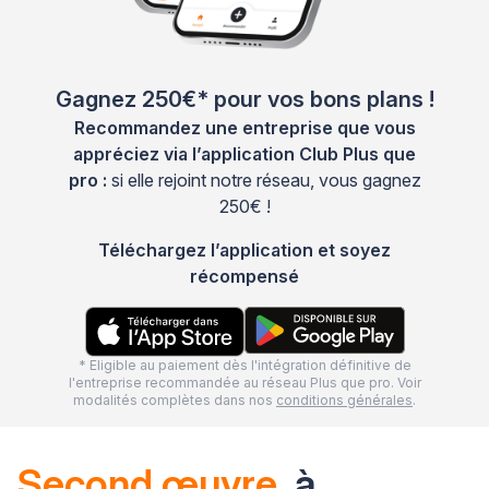
Gagnez 250€* pour vos bons plans !
Recommandez une entreprise que vous
appréciez via l’application Club Plus que
pro :
si elle rejoint notre réseau, vous gagnez
250€ !
Téléchargez l’application et soyez
récompensé
* Eligible au paiement dès l'intégration définitive de
l'entreprise recommandée au réseau Plus que pro. Voir
modalités complètes dans nos
conditions générales
.
Second œuvre
à