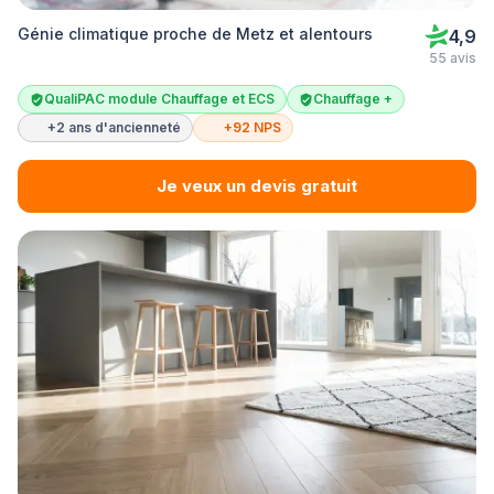
Génie climatique proche de Metz et alentours
4,9
55 avis
QualiPAC module Chauffage et ECS
Chauffage +
+2 ans d'ancienneté
+92 NPS
Je veux un devis gratuit