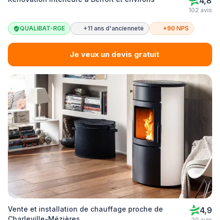
4,8
102 avis
QUALIBAT-RGE
+11 ans d'ancienneté
+90 NPS
Je veux un devis gratuit
Vente et installation de chauffage proche de
4,9
Charleville-Mézières
20 avis